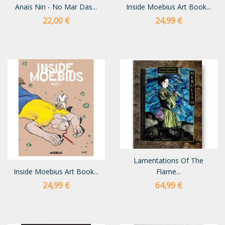
Anaïs Nin - No Mar Das...
Inside Moebius Art Book...
Preço
Preço
22,00 €
24,99 €
Lamentations Of The
Inside Moebius Art Book...
Flame...
Preço
Preço
24,99 €
64,99 €