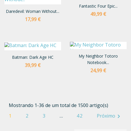
Fantastic Four Epic...
Daredevil: Woman Without...
Preço
49,99 €
Preço
17,99 €
My Neighbor Totoro
Batman: Dark Age HC
Notebook...
Preço
39,99 €
Preço
24,99 €
Mostrando 1-36 de um total de 1500 artigo(s)
1
2
3
…
42
Próximo
