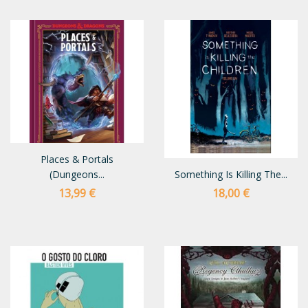
Places & Portals
(Dungeons...
Something Is Killing The...
Preço
Preço
13,99 €
18,00 €