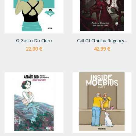
O Gosto Do Cloro
Call Of Cthulhu Regency...
Preço
Preço
22,00 €
42,99 €