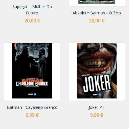
Supergirl - Mulher Do
Futuro
Absolute Batman - O Zoo
Preço
Preço
20,00 €
20,00 €
Batman - Cavaleiro Branco
Joker PT
Preço
Preço
9,99 €
9,99 €