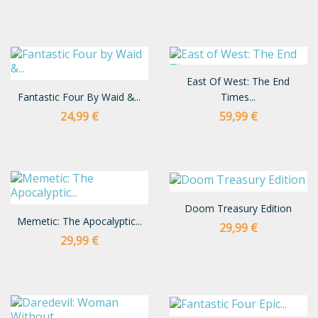
East Of West: The End
Fantastic Four By Waid &...
Times...
Preço
Preço
24,99 €
59,99 €
Doom Treasury Edition
Memetic: The Apocalyptic...
Preço
29,99 €
Preço
29,99 €