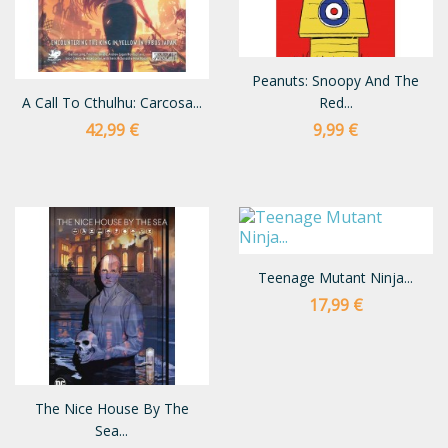
Peanuts: Snoopy And The
A Call To Cthulhu: Carcosa...
Red...
Preço
Preço
42,99 €
9,99 €
Teenage Mutant Ninja...
Preço
17,99 €
The Nice House By The
Sea...