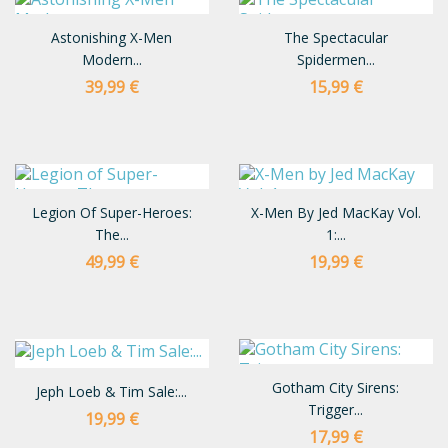
Astonishing X-Men
The Spectacular
Modern...
Spidermen...
Preço
Preço
39,99 €
15,99 €
Legion Of Super-Heroes:
X-Men By Jed MacKay Vol.
The...
1:...
Preço
Preço
49,99 €
19,99 €
Gotham City Sirens:
Jeph Loeb & Tim Sale:...
Trigger...
Preço
19,99 €
Preço
17,99 €