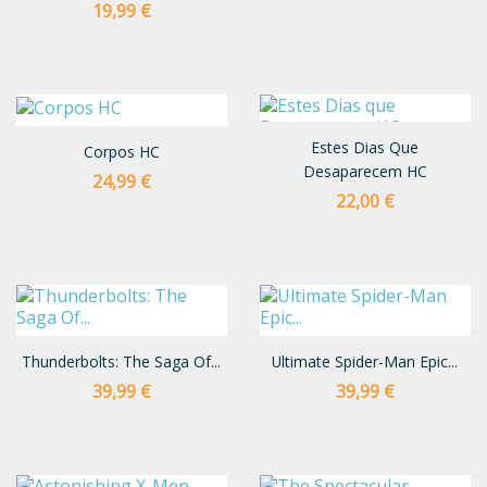
Preço
19,99 €
Estes Dias Que
Corpos HC
Desaparecem HC
Preço
24,99 €
Preço
22,00 €
Thunderbolts: The Saga Of...
Ultimate Spider-Man Epic...
Preço
Preço
39,99 €
39,99 €