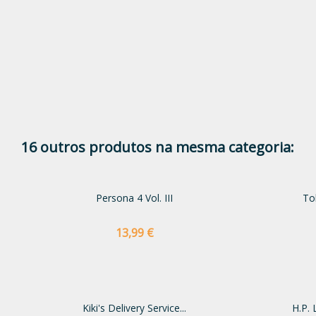
16 outros produtos na mesma categoria:
Persona 4 Vol. III
To
Preço
13,99 €
Kiki's Delivery Service...
H.P. 