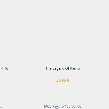
14 HC
The Legend Of Kamui
Preço
39,95 €
..
Mob Psycho 100 Vol 06