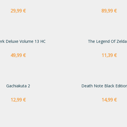
Preço
Preço
29,99 €
89,99 €
erk Deluxe Volume 13 HC
The Legend Of Zelda:.
Preço
Preço
49,99 €
11,39 €
Gachiakuta 2
Death Note Black Edition
Preço
Preço
12,99 €
14,99 €