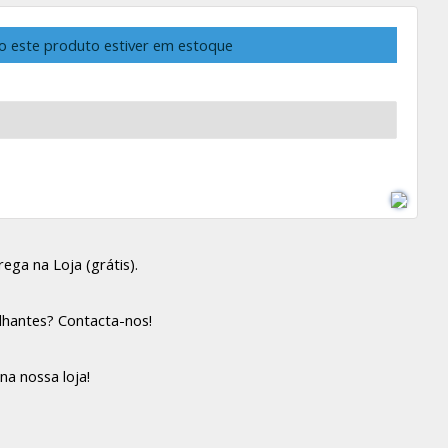
o este produto estiver em estoque
ega na Loja (grátis).
lhantes? Contacta-nos!
na nossa loja!