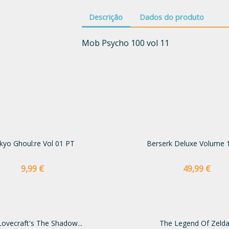
Descrição
Dados do produto
Mob Psycho 100 vol 11
kyo Ghoul:re Vol 01 PT
Berserk Deluxe Volume 
Preço
Preço
9,99 €
49,99 €
Lovecraft's The Shadow...
The Legend Of Zelda.