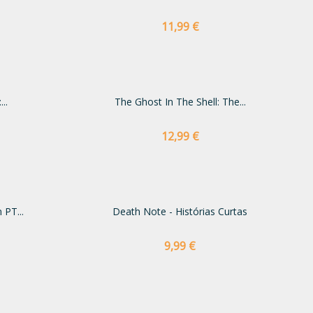
Preço
11,99 €
..
The Ghost In The Shell: The...
Preço
12,99 €
 PT...
Death Note - Histórias Curtas
Preço
9,99 €