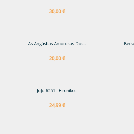
Preço
30,00 €
As Angústias Amorosas Dos...
Bers
Preço
20,00 €
JoJo 6251 : Hirohiko...
Preço
24,99 €