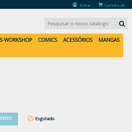
Entrar
Carrinho
(0)
S-WORKSHOP
COMICS
ACESSÓRIOS
MANGAS
RINHO

Esgotado