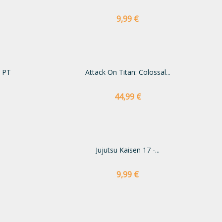
Preço
9,99 €
 PT
Attack On Titan: Colossal...
Preço
44,99 €
Jujutsu Kaisen 17 -...
Preço
9,99 €