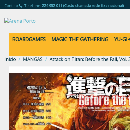
Contato
Telefone:
224 952 011 (Custo chamada rede fixa nacional)
BOARDGAMES
MAGIC THE GATHERING
YU-GI
Início
MANGAS
Attack on Titan: Before the Fall, Vol. 