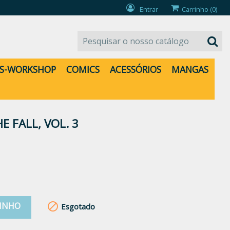
Entrar
Carrinho
(0)
S-WORKSHOP
COMICS
ACESSÓRIOS
MANGAS
 FALL, VOL. 3
RINHO

Esgotado