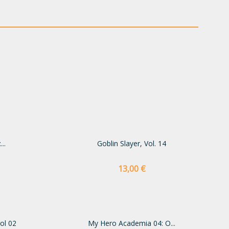
..
Goblin Slayer, Vol. 14
Preço
13,00 €
ol 02
My Hero Academia 04: O...