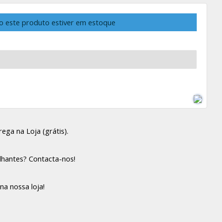
o este produto estiver em estoque
ega na Loja (grátis).
lhantes? Contacta-nos!
na nossa loja!