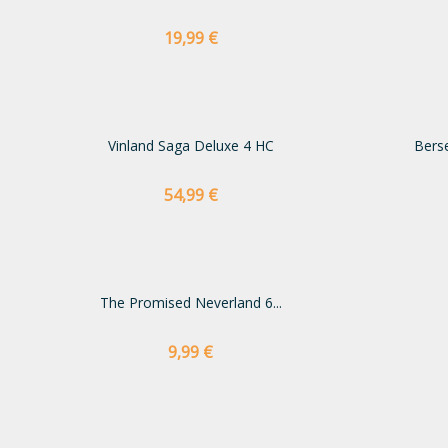
Preço
19,99 €
Vinland Saga Deluxe 4 HC
Bers
Preço
54,99 €
The Promised Neverland 6...
Preço
9,99 €