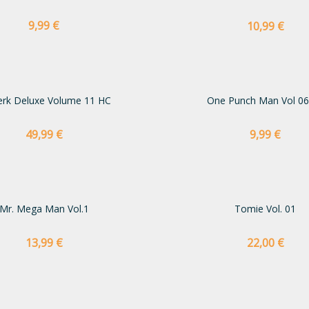
Preço
9,99 €
Preço
10,99 €
erk Deluxe Volume 11 HC
One Punch Man Vol 06
Preço
Preço
49,99 €
9,99 €
Mr. Mega Man Vol.1
Tomie Vol. 01
Preço
Preço
13,99 €
22,00 €