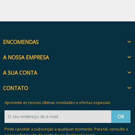
ENCOMENDAS

A NOSSA EMPRESA

A SUA CONTA

CONTATO

Aproveite as nossas últimas novidades e ofertas especiais
Pode cancelar a subscrição a qualquer momento. Para tal, consulte a
nossa informação de contacto na declaração legal.