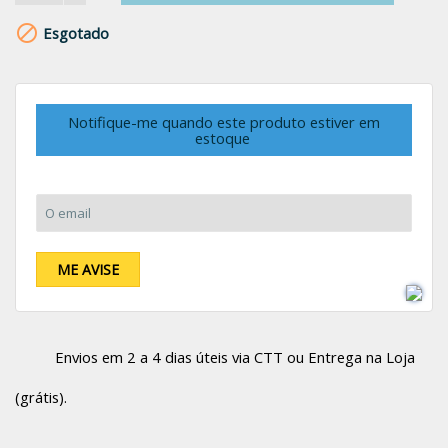

Esgotado
Notifique-me quando este produto estiver em
estoque
O email:
ME AVISE
Envios em 2 a 4 dias úteis via CTT ou Entrega na Loja
(grátis).