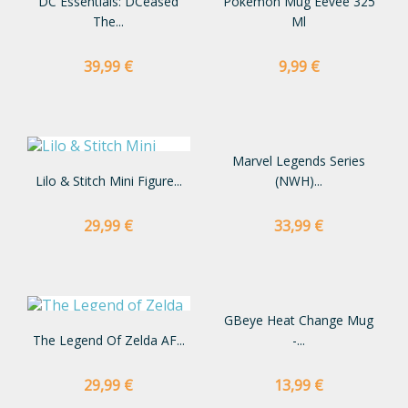
DC Essentials: DCeased
Pokémon Mug Eevee 325
The...
Ml
Preço
Preço
39,99 €
9,99 €
Marvel Legends Series
Lilo & Stitch Mini Figure...
(NWH)...
Preço
Preço
29,99 €
33,99 €
GBeye Heat Change Mug
The Legend Of Zelda AF...
-...
Preço
Preço
29,99 €
13,99 €