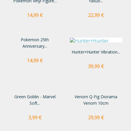
Pokemon Vinyl Figure...
Yasuo...
Preço
Preço
14,99 €
22,99 €
Pokemon 25th
Anniversary...
Hunter×Hunter Vibration...
Preço
14,99 €
Preço
39,99 €
Green Goblin - Marvel
Venom Q-Fig Diorama
Soft...
Venom 10cm
Preço
Preço
3,99 €
29,99 €