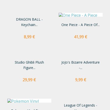
DRAGON BALL -
Keychain...
One Piece - A Piece Of...
Preço
Preço
8,99 €
41,99 €
Studio Ghibli Plush
JoJo's Bizarre Adventure
Figure...
-...
Preço
Preço
29,99 €
9,99 €
League Of Legends -