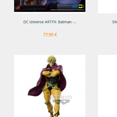
DC Universe ARTFX: Batman -...
SW
Preço
77,99 €