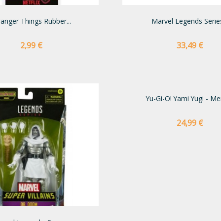
ranger Things Rubber...
Marvel Legends Series
Preço
Preço
2,99 €
33,49 €
Yu-Gi-O! Yami Yugi - Men
Preço
24,99 €