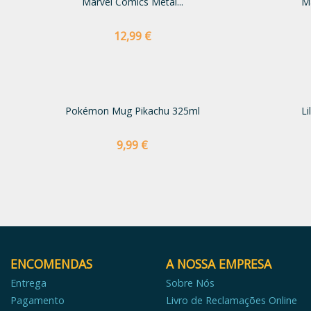
Marvel Comics Metal...
Ma
Preço
12,99 €
Pokémon Mug Pikachu 325ml
Li
Preço
9,99 €
ENCOMENDAS
A NOSSA EMPRESA
Entrega
Sobre Nós
Pagamento
Livro de Reclamações Online