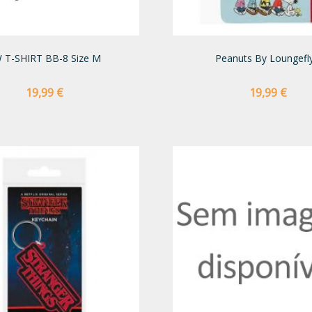
 T-SHIRT BB-8 Size M
Peanuts By Loungefly.
Preço
Preço
19,99 €
19,99 €