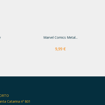
y
Marvel Comics Metal...
Preço
9,99 €
TO
PORTO
anta Catarina nº 801