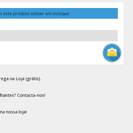
o este produto estiver em estoque
ega na Loja (grátis).
lhantes? Contacta-nos!
na nossa loja!