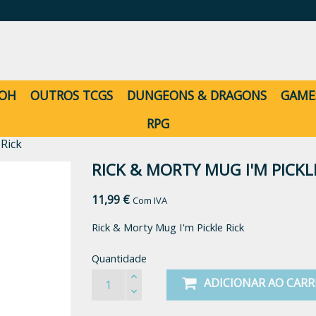
-OH
OUTROS TCGS
DUNGEONS & DRAGONS
GAME
RPG
 Rick
RICK & MORTY MUG I'M PICKL
11,99 €
Com IVA
Rick & Morty Mug I'm Pickle Rick
Quantidade
ADICIONAR AO CAR