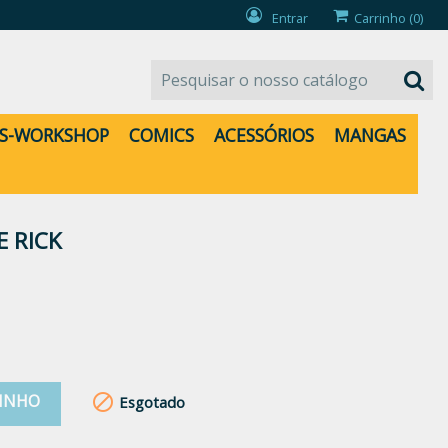
Entrar
Carrinho
(0)
S-WORKSHOP
COMICS
ACESSÓRIOS
MANGAS
E RICK
RINHO

Esgotado