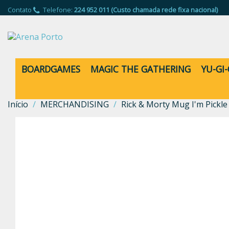
Contato
Telefone:
224 952 011 (Custo chamada rede fixa nacional)
BOARDGAMES
MAGIC THE GATHERING
YU-GI
Início
MERCHANDISING
Rick & Morty Mug I'm Pickle