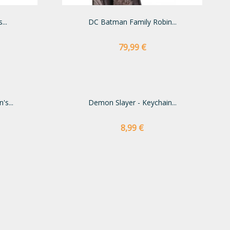
...
DC Batman Family Robin...
Preço
79,99 €
's...
Demon Slayer - Keychain...
Preço
8,99 €