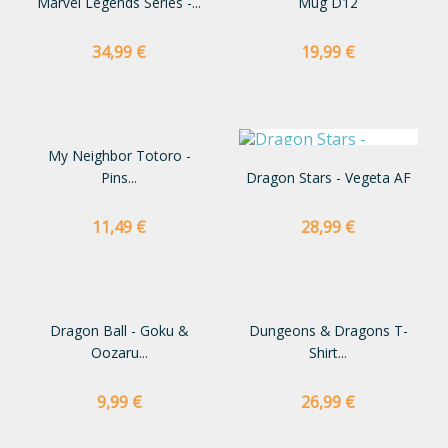
Marvel Legends Series -...
Mug D12
Preço
Preço
34,99 €
19,99 €
My Neighbor Totoro -
Pins...
Dragon Stars - Vegeta AF
Preço
Preço
11,49 €
28,99 €
Dragon Ball - Goku &
Dungeons & Dragons T-
Oozaru...
Shirt...
Preço
Preço
9,99 €
26,99 €