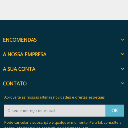
ENCOMENDAS

A NOSSA EMPRESA

A SUA CONTA

CONTATO

Aproveite as nossas últimas novidades e ofertas especiais
Pode cancelar a subscrição a qualquer momento. Para tal, consulte a
nossa informação de contacto na declaração legal.