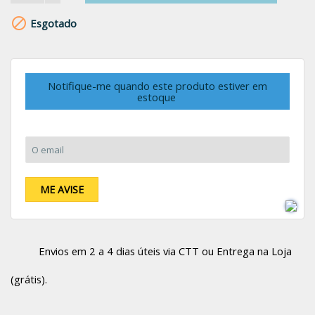

Esgotado
Notifique-me quando este produto estiver em
estoque
O email:
ME AVISE
Envios em 2 a 4 dias úteis via CTT ou Entrega na Loja
(grátis).