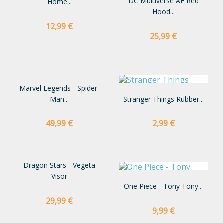
DC Multiverse AF Red
Home...
Hood...
Preço
12,99 €
Preço
25,99 €
Marvel Legends - Spider-
Man...
Stranger Things Rubber...
Preço
Preço
49,99 €
2,99 €
Dragon Stars - Vegeta
Visor
One Piece - Tony Tony...
Preço
29,99 €
Preço
9,99 €