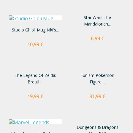
Star Wars The
Mandalorian...
Studio Ghibli Mug Kiki's...
Preço
6,99 €
Preço
10,99 €
The Legend Of Zelda:
Funism Pokémon
Breath...
Figure:...
Preço
Preço
19,99 €
31,99 €
Dungeons & Dragons