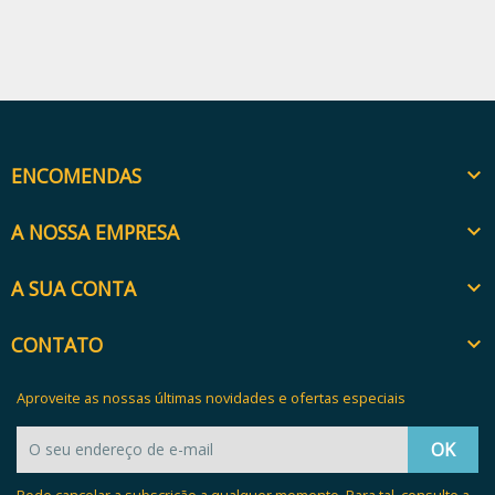
ENCOMENDAS

A NOSSA EMPRESA

A SUA CONTA

CONTATO

Aproveite as nossas últimas novidades e ofertas especiais
Pode cancelar a subscrição a qualquer momento. Para tal, consulte a