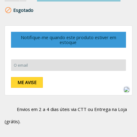

Esgotado
Notifique-me quando este produto estiver em
estoque
O email:
ME AVISE
Envios em 2 a 4 dias úteis via CTT ou Entrega na Loja
(grátis).