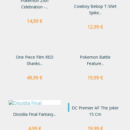
Pokemon 25th
Cowboy Bebop T-Shirt
Celebration -...
Spike...
Preço
14,99 €
Preço
12,99 €
One Piece Film RED
Pokemon Battle
Shanks...
Feature...
Preço
Preço
49,99 €
19,99 €
NOVO
DC Premier AF The Joker
Dissidia Final Fantasy...
15 Cm
Preço
Preço
4,99 €
19,99 €