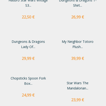
Hasbro Star Wars Vintage
Dungeons & Dragons T-
S3...
Shirt...
Preço
Preço
22,50 €
26,99 €
Dungeons & Dragons
My Neighbor Totoro
Lady Of...
Plush...
Preço
Preço
29,99 €
39,99 €
Chopsticks Spoon Fork
Star Wars The
Box...
Mandalorian...
Preço
24,99 €
Preço
23,99 €