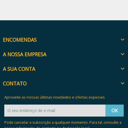
ENCOMENDAS

A NOSSA EMPRESA

A SUA CONTA

CONTATO

Aproveite as nossas últimas novidades e ofertas especiais
Pode cancelar a subscrição a qualquer momento. Para tal, consulte a
nossa informação de contacto na declaração legal.