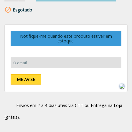

Esgotado
Notifique-me quando este produto estiver em
estoque
O email:
ME AVISE
Envios em 2 a 4 dias úteis via CTT ou Entrega na Loja
(grátis).