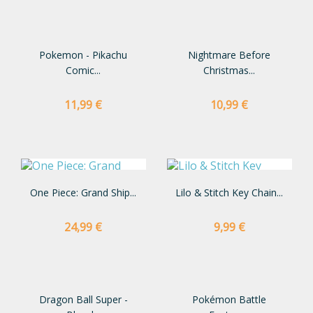
Pokemon - Pikachu
Nightmare Before
Comic...
Christmas...
Preço
Preço
11,99 €
10,99 €
One Piece: Grand Ship...
Lilo & Stitch Key Chain...
Preço
Preço
24,99 €
9,99 €
Dragon Ball Super -
Pokémon Battle