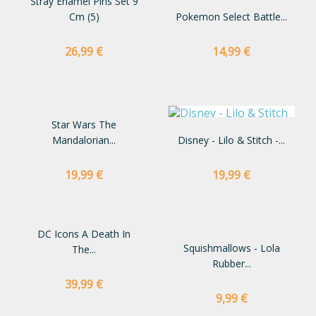
Stray Enamel Pins Set 9
Cm (5)
Pokemon Select Battle...
Preço
Preço
26,99 €
14,99 €
Star Wars The
Mandalorian...
Disney - Lilo & Stitch -...
Preço
Preço
19,99 €
19,99 €
DC Icons A Death In
Squishmallows - Lola
The...
Rubber...
Preço
39,99 €
Preço
9,99 €