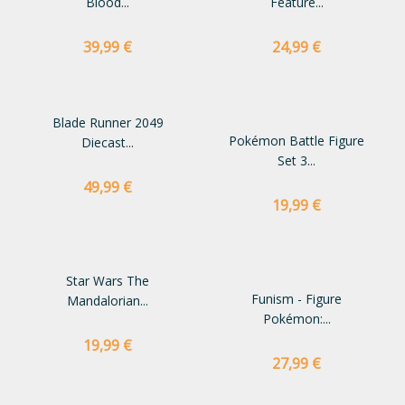
Blood...
Feature...
Preço
Preço
39,99 €
24,99 €
Blade Runner 2049
Pokémon Battle Figure
Diecast...
Set 3...
Preço
49,99 €
Preço
19,99 €
Star Wars The
Funism - Figure
Mandalorian...
Pokémon:...
Preço
19,99 €
Preço
27,99 €