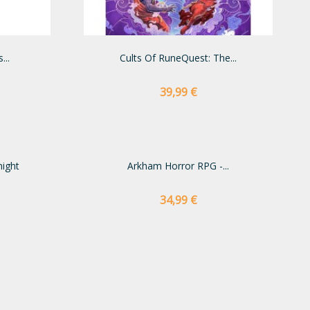
...
Cults Of RuneQuest: The...
Preço
39,99 €
ight
Arkham Horror RPG -...
Preço
34,99 €