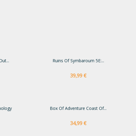
ut...
Ruins Of Symbaroum 5E:...
Preço
39,99 €
hology
Box Of Adventure Coast Of...
Preço
34,99 €