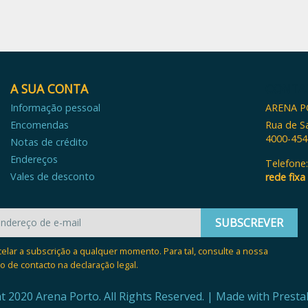
A SUA CONTA
CONTA
Informação pessoal
ARENA 
Encomendas
Rua de S
4000-454
Notas de crédito
Endereços
Telefone
Vales de desconto
rede fixa
elar a subscrição a qualquer momento. Para tal, consulte a nossa
o de contacto na declaração legal.
t 2020 Arena Porto. All Rights Reserved. | Made with
Presta