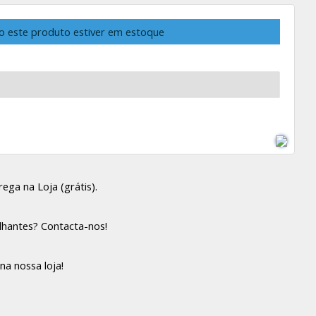
o este produto estiver em estoque
ega na Loja (grátis).
lhantes? Contacta-nos!
na nossa loja!