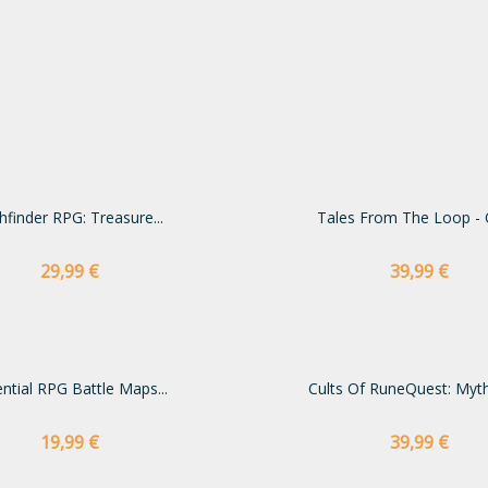
hfinder RPG: Treasure...
Tales From The Loop - O
Preço
Preço
29,99 €
39,99 €
ntial RPG Battle Maps...
Cults Of RuneQuest: Myt
Preço
Preço
19,99 €
39,99 €