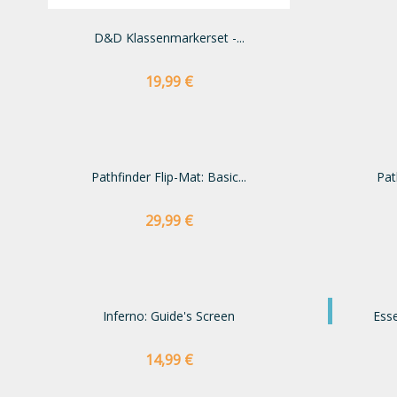
D&D Klassenmarkerset -...
Preço
19,99 €
Pathfinder Flip-Mat: Basic...
Pat
Preço
29,99 €
NOVO
Inferno: Guide's Screen
Esse
Preço
14,99 €