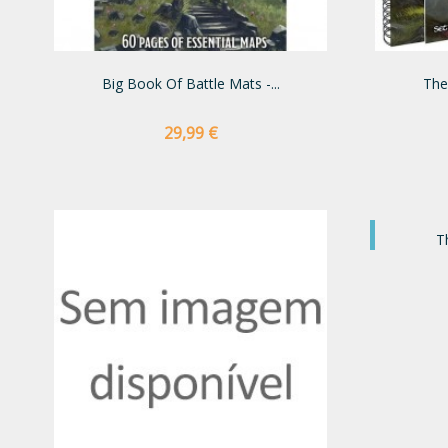
Big Book Of Battle Mats -...
The 
Preço
29,99 €
NOVO
T