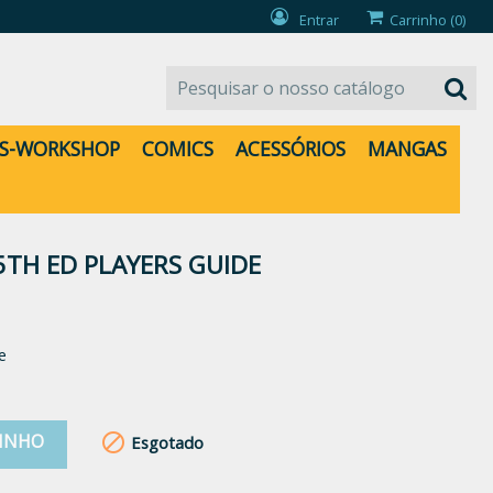
Entrar
Carrinho
(0)
S-WORKSHOP
COMICS
ACESSÓRIOS
MANGAS
5TH ED PLAYERS GUIDE
e
RINHO

Esgotado