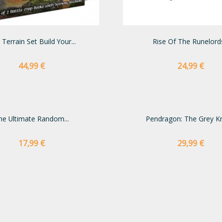
Terrain Set Build Your...
Rise Of The Runelords
Preço
Preço
44,99 €
24,99 €
he Ultimate Random...
Pendragon: The Grey Kn
Preço
Preço
17,99 €
29,99 €