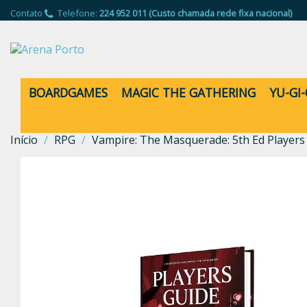
Contato
Telefone:
224 952 011 (Custo chamada rede fixa nacional)
BOARDGAMES
MAGIC THE GATHERING
YU-GI
Início
RPG
Vampire: The Masquerade: 5th Ed Players