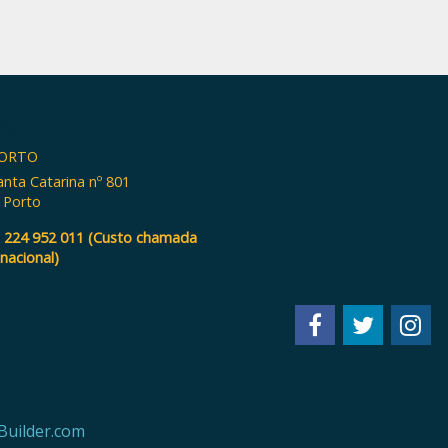
TO
PORTO
anta Catarina nº 801
 Porto
:
224 952 011 (Custo chamada
 nacional)
Builder.com