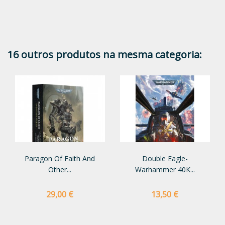
16 outros produtos na mesma categoria:
Paragon Of Faith And
Double Eagle-
Other...
Warhammer 40K...
Preço
Preço
29,00 €
13,50 €