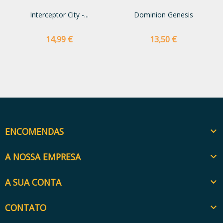
Interceptor City -...
Dominion Genesis
Preço
Preço
14,99 €
13,50 €
ENCOMENDAS

A NOSSA EMPRESA

A SUA CONTA

CONTATO
