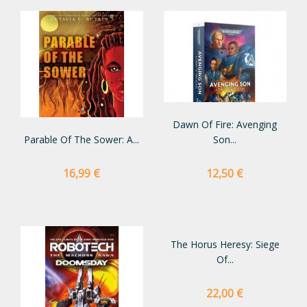
Dawn Of Fire: Avenging
Parable Of The Sower: A...
Son...
Preço
Preço
16,99 €
12,50 €
The Horus Heresy: Siege
Of...
Preço
22,00 €