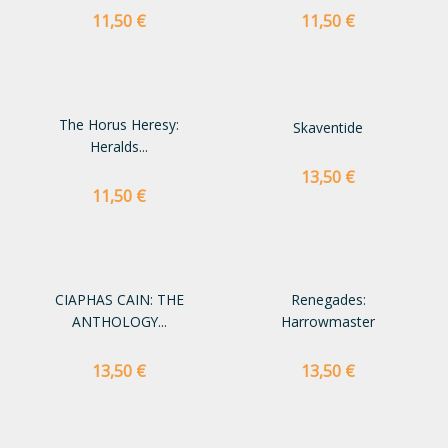
Preço
Preço
11,50 €
11,50 €
The Horus Heresy:
Skaventide
Heralds...
Preço
13,50 €
Preço
11,50 €
CIAPHAS CAIN: THE
Renegades:
ANTHOLOGY...
Harrowmaster
Preço
Preço
13,50 €
13,50 €