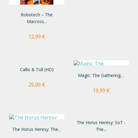
Robotech – The
Macross...
Preço
12,99 €
Callis & Toll (HD)
Magic: The Gathering:...
Preço
25,00 €
Preço
19,99 €
The Horus Heresy: SoT -
The Horus Heresy: The...
The...