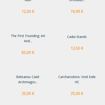
Preço
Preço
12,50 €
19,99 €
The First Founding: Art
Cadia Stands
And...
Preço
12,50 €
Preço
65,00 €
Belisarius Cawl:
Carcharodons: Void Exile
Archmagos...
HC
Preço
Preço
25,00 €
25,00 €