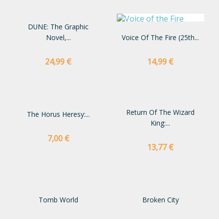
DUNE: The Graphic
Novel,...
Voice Of The Fire (25th...
Preço
Preço
24,99 €
14,99 €
Return Of The Wizard
The Horus Heresy:...
King:...
Preço
7,00 €
Preço
13,77 €
Tomb World
Broken City