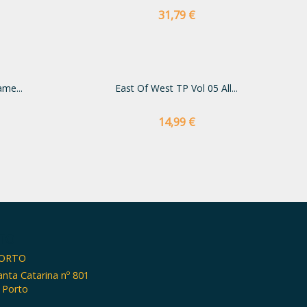
Preço
31,79 €
me...
East Of West TP Vol 05 All...
Preço
14,99 €
TO
PORTO
anta Catarina nº 801
 Porto