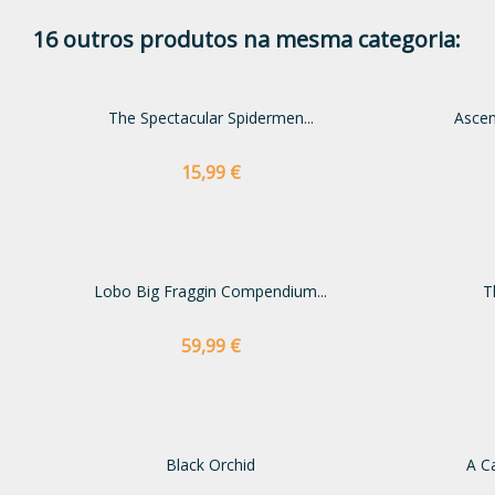
16 outros produtos na mesma categoria:
The Spectacular Spidermen...
Ascen
Preço
15,99 €
Lobo Big Fraggin Compendium...
T
Preço
59,99 €
Black Orchid
A Ca