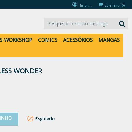
Entrar
Carrinho
(0)
S-WORKSHOP
COMICS
ACESSÓRIOS
MANGAS
-LESS WONDER
RINHO

Esgotado