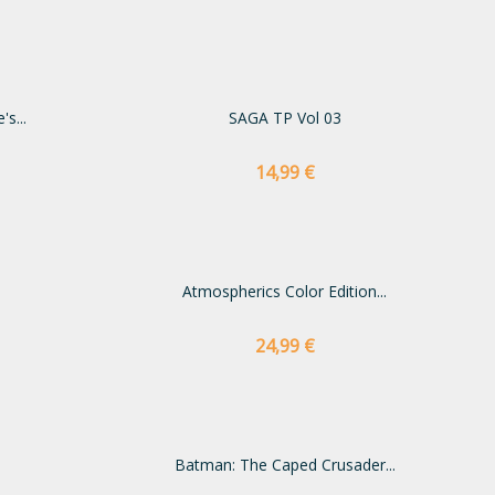
s...
SAGA TP Vol 03
Preço
14,99 €
Atmospherics Color Edition...
Preço
24,99 €
Batman: The Caped Crusader...