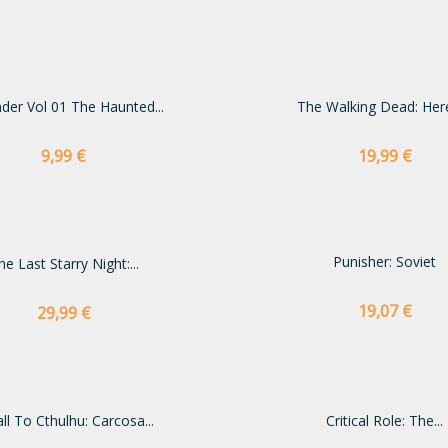
der Vol 01 The Haunted...
The Walking Dead: Here'
Preço
Preço
9,99 €
19,99 €
Punisher: Soviet
he Last Starry Night:...
Preço
19,07 €
Preço
29,99 €
ll To Cthulhu: Carcosa...
Critical Role: The...