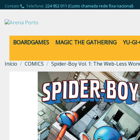
Contato
Telefone:
224 952 011 (Custo chamada rede fixa nacional)
BOARDGAMES
MAGIC THE GATHERING
YU-GI
Início
COMICS
Spider-Boy Vol. 1: The Web-Less Won