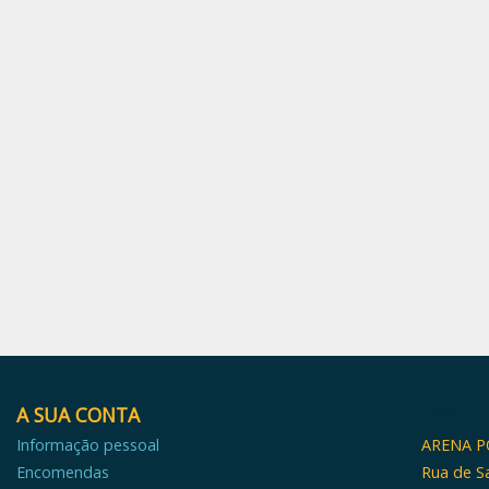
A SUA CONTA
CONTA
Informação pessoal
ARENA 
Encomendas
Rua de S