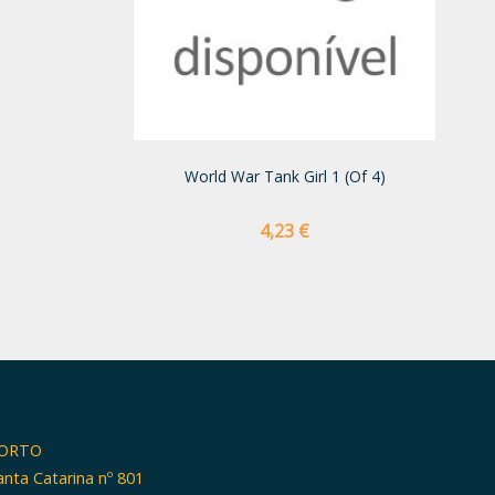
World War Tank Girl 1 (of 4)
Preço
4,23 €
TO
PORTO
anta Catarina nº 801