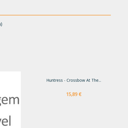
n)
Huntress - Crossbow At The...
Preço
15,89 €