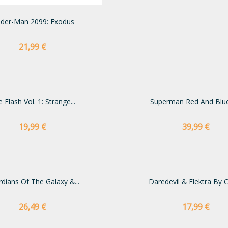
ider-Man 2099: Exodus
Preço
21,99 €
 Flash Vol. 1: Strange...
Superman Red And Blu
Preço
Preço
19,99 €
39,99 €
dians Of The Galaxy &...
Daredevil & Elektra By Ch
Preço
Preço
26,49 €
17,99 €