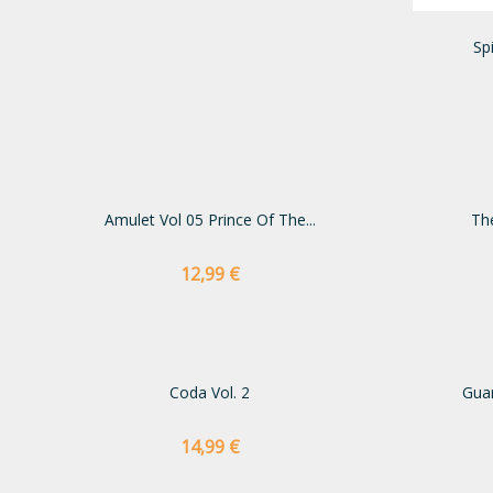
Sp
Amulet Vol 05 Prince Of The...
The
Preço
12,99 €
Coda Vol. 2
Guar
Preço
14,99 €