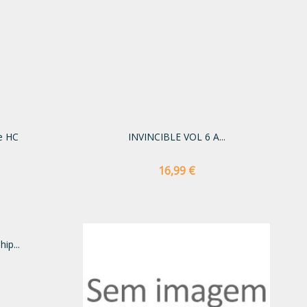
e HC
INVINCIBLE VOL 6 A...
Preço
16,99 €
ip...