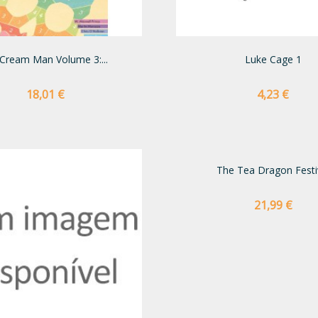
 Cream Man Volume 3:...
Luke Cage 1
Preço
Preço
18,01 €
4,23 €
The Tea Dragon Festi
Preço
21,99 €