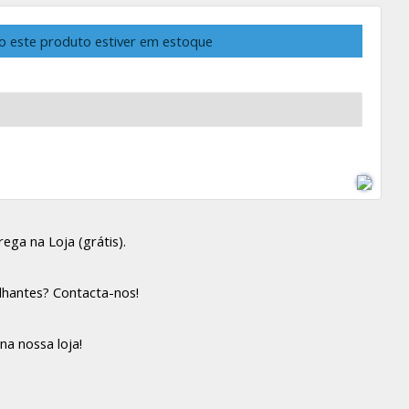
o este produto estiver em estoque
ega na Loja (grátis).
lhantes? Contacta-nos!
na nossa loja!