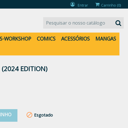
Entrar
Carrinho
(0)
S-WORKSHOP
COMICS
ACESSÓRIOS
MANGAS
(2024 EDITION)
RINHO

Esgotado