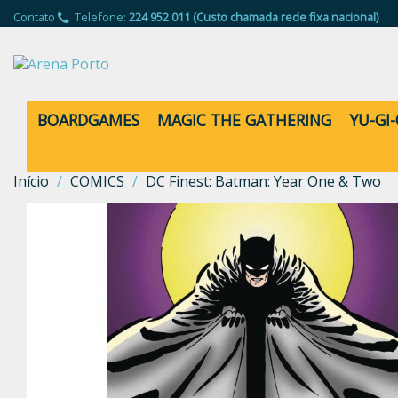
Contato
Telefone:
224 952 011 (Custo chamada rede fixa nacional)
BOARDGAMES
MAGIC THE GATHERING
YU-GI
Início
COMICS
DC Finest: Batman: Year One & Two