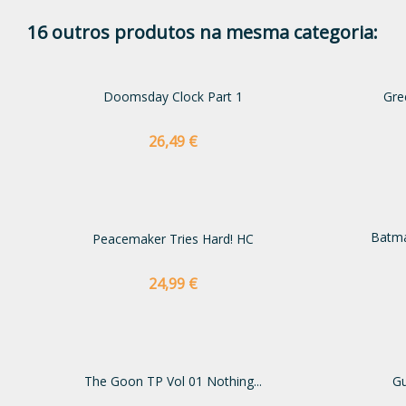
16 outros produtos na mesma categoria:
Doomsday Clock Part 1
Gre
Preço
26,49 €
Batma
Peacemaker Tries Hard! HC
Preço
24,99 €
The Goon TP Vol 01 Nothing...
Gu