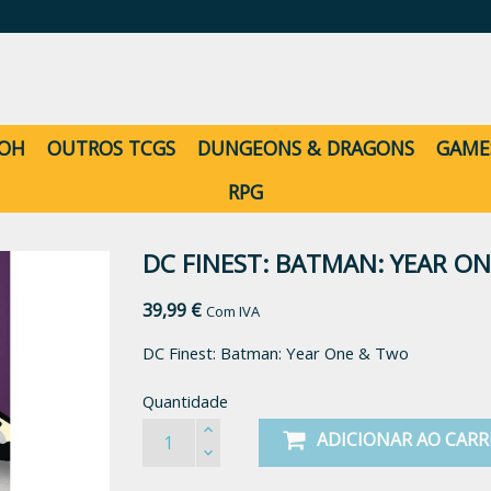
-OH
OUTROS TCGS
DUNGEONS & DRAGONS
GAME
RPG
DC FINEST: BATMAN: YEAR O
39,99 €
Com IVA
DC Finest: Batman: Year One & Two
Quantidade
ADICIONAR AO CAR