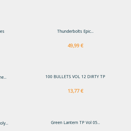
res
Thunderbolts Epic...
Preço
49,99 €
100 BULLETS VOL 12 DIRTY TP
e...
Preço
13,77 €
Green Lantern TP Vol 05...
ly...