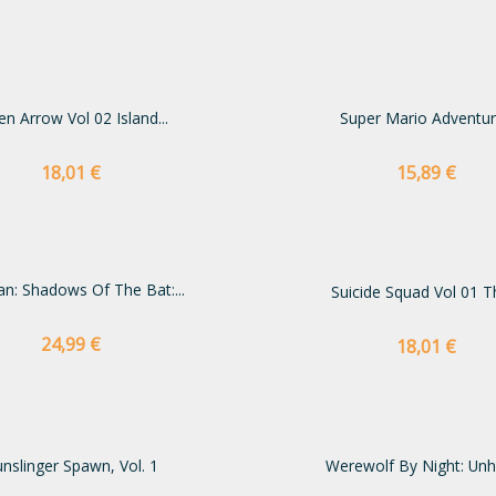
en Arrow Vol 02 Island...
Super Mario Adventu
Preço
Preço
18,01 €
15,89 €
n: Shadows Of The Bat:...
Suicide Squad Vol 01 Th
Preço
24,99 €
Preço
18,01 €
nslinger Spawn, Vol. 1
Werewolf By Night: Unho