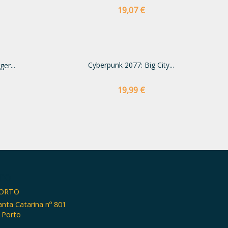
Preço
19,07 €
Cyberpunk 2077: Big City...
er...
Preço
19,99 €
TO
PORTO
anta Catarina nº 801
 Porto