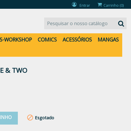
Entrar
Carrinho
(0)
S-WORKSHOP
COMICS
ACESSÓRIOS
MANGAS
NE & TWO
RINHO

Esgotado