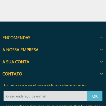
ENCOMENDAS

A NOSSA EMPRESA

A SUA CONTA

CONTATO

Aproveite as nossas últimas novidades e ofertas especiais
Pode cancelar a subscrição a qualquer momento. Para tal, consulte a