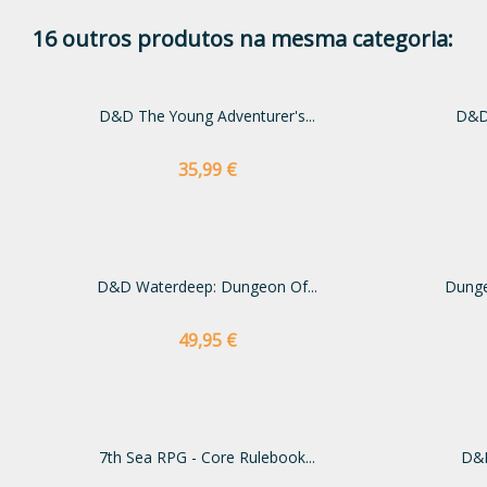
16 outros produtos na mesma categoria:
D&D The Young Adventurer's...
D&D 
Preço
35,99 €
D&D Waterdeep: Dungeon Of...
Dunge
Preço
49,95 €
7th Sea RPG - Core Rulebook...
D&D