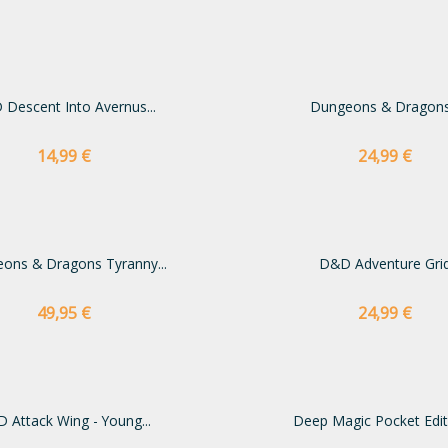
Descent Into Avernus...
Dungeons & Dragons.
Preço
Preço
14,99 €
24,99 €
ons & Dragons Tyranny...
D&D Adventure Gri
Preço
Preço
49,95 €
24,99 €
 Attack Wing - Young...
Deep Magic Pocket Editi