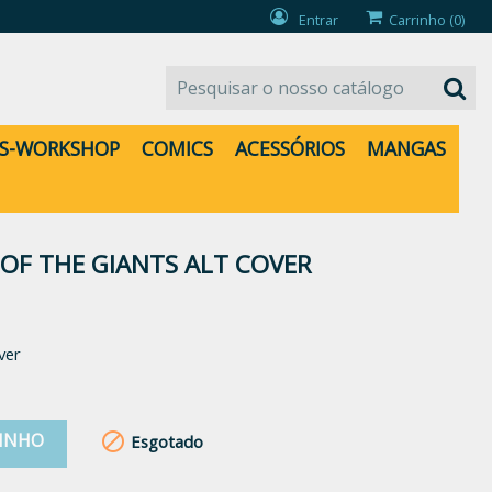
Entrar
Carrinho
(0)
S-WORKSHOP
COMICS
ACESSÓRIOS
MANGAS
 OF THE GIANTS ALT COVER
ver
RINHO

Esgotado