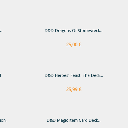
..
D&D Dragons Of Stormwreck...
Preço
25,00 €
d
D&D Heroes' Feast: The Deck...
Preço
25,99 €
on...
D&D Magic Item Card Deck...