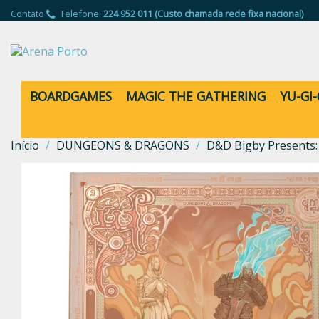
Contato
Telefone:
224 952 011 (Custo chamada rede fixa nacional)
BOARDGAMES
MAGIC THE GATHERING
YU-GI
Início
DUNGEONS & DRAGONS
D&D Bigby Presents: 