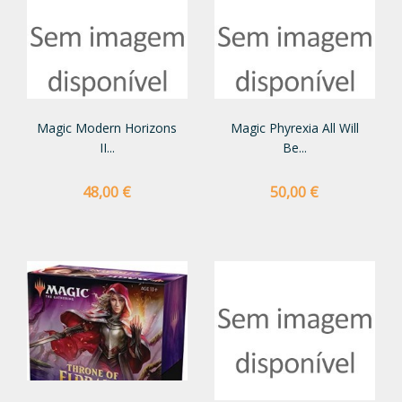
Magic Modern Horizons
Magic Phyrexia All Will
II...
Be...
Preço
Preço
48,00 €
50,00 €