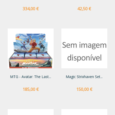
Preço
Preço
334,00 €
42,50 €
MTG - Avatar: The Last...
Magic Strixhaven Set...
Preço
Preço
185,00 €
150,00 €