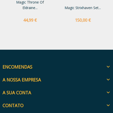
Magic Throne Of
Eldraine...
Magic Strixhaven Set...
Preço
Preço
44,99 €
150,00 €
ENCOMENDAS

A NOSSA EMPRESA

A SUA CONTA

CONTATO
