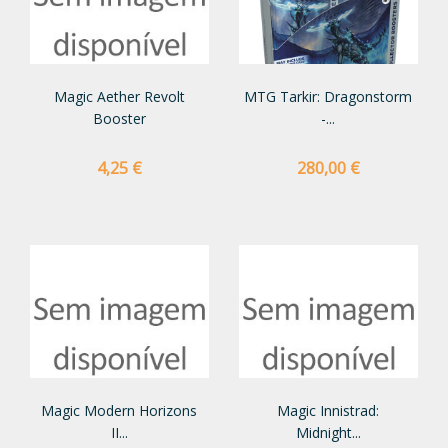
Magic Aether Revolt
MTG Tarkir: Dragonstorm
Booster
-...
Preço
Preço
4,25 €
280,00 €
Magic Modern Horizons
Magic Innistrad:
II...
Midnight...