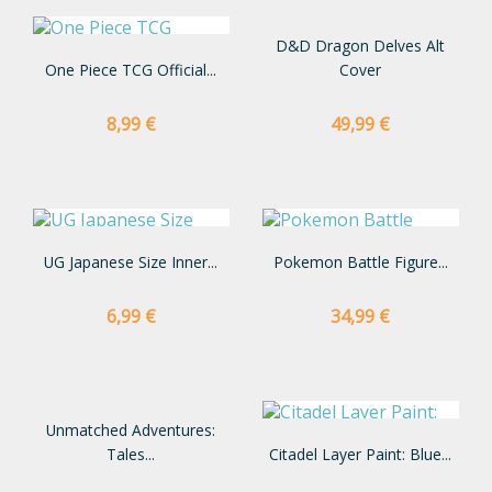
D&D Dragon Delves Alt
One Piece TCG Official...
Cover
Preço
Preço
8,99 €
49,99 €
UG Japanese Size Inner...
Pokemon Battle Figure...
Preço
Preço
6,99 €
34,99 €
Unmatched Adventures:
Tales...
Citadel Layer Paint: Blue...