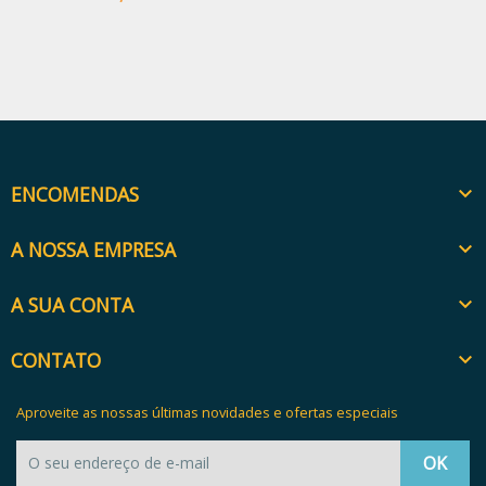
ENCOMENDAS

A NOSSA EMPRESA

A SUA CONTA

CONTATO

Aproveite as nossas últimas novidades e ofertas especiais