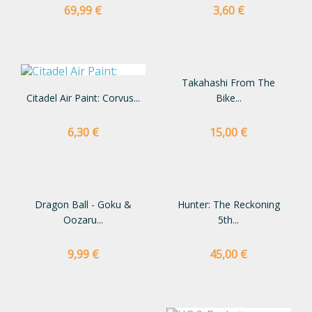
Preço
Preço
69,99 €
3,60 €
Takahashi From The
Citadel Air Paint: Corvus...
Bike...
Preço
Preço
6,30 €
15,00 €
Dragon Ball - Goku &
Hunter: The Reckoning
Oozaru...
5th...
Preço
Preço
9,99 €
45,00 €