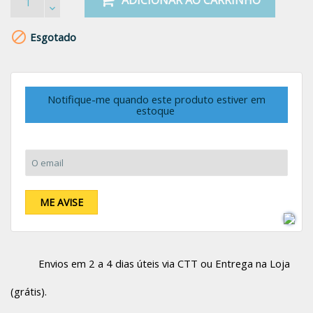
ADICIONAR AO CARRINHO

Esgotado
Notifique-me quando este produto estiver em
estoque
O email:
ME AVISE
Envios em 2 a 4 dias úteis via CTT ou Entrega na Loja
(grátis).