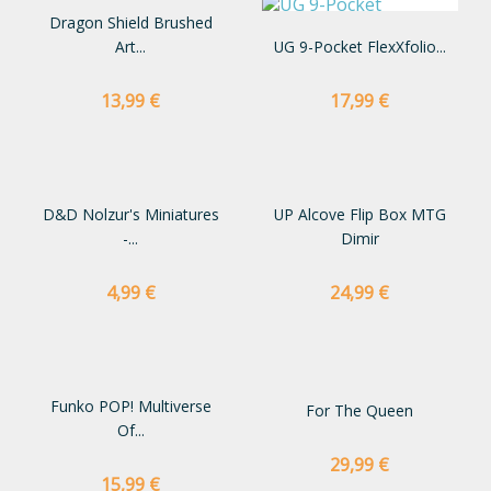
Dragon Shield Brushed
Art...
UG 9-Pocket FlexXfolio...
Preço
Preço
13,99 €
17,99 €
D&D Nolzur's Miniatures
UP Alcove Flip Box MTG
-...
Dimir
Preço
Preço
4,99 €
24,99 €
Funko POP! Multiverse
For The Queen
Of...
Preço
29,99 €
Preço
15,99 €