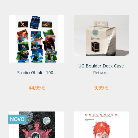
UG Boulder Deck Case
Studio Ghibli - 100...
Return...
Preço
Preço
44,99 €
9,99 €
NOVO