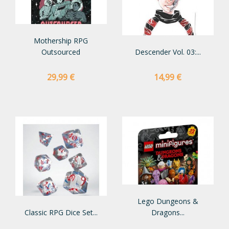
Mothership RPG
Outsourced
Descender Vol. 03:...
Preço
Preço
29,99 €
14,99 €
Lego Dungeons &
Classic RPG Dice Set...
Dragons...