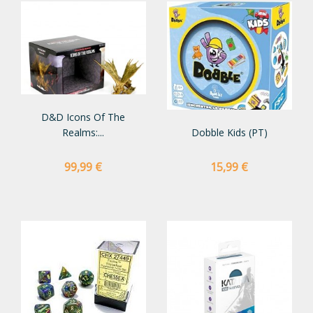
D&D Icons Of The
Realms:...
Dobble Kids (PT)
Preço
Preço
99,99 €
15,99 €