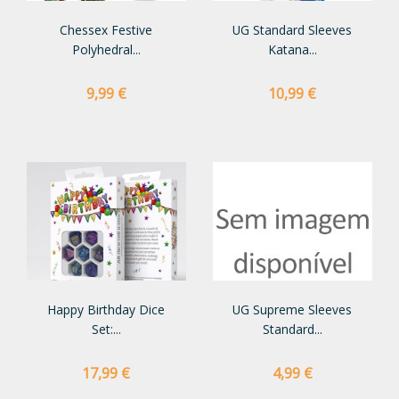
Chessex Festive
UG Standard Sleeves
Polyhedral...
Katana...
Preço
Preço
9,99 €
10,99 €
Happy Birthday Dice
UG Supreme Sleeves
Set:...
Standard...
Preço
Preço
17,99 €
4,99 €