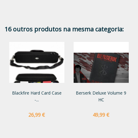
16 outros produtos na mesma categoria:
Blackfire Hard Card Case
Berserk Deluxe Volume 9
-...
HC
Preço
Preço
26,99 €
49,99 €