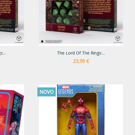
:...
The Lord Of The Rings:...
Preço
23,99 €
NOVO