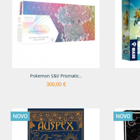
Pokemon S&V Prismatic...
Preço
300,00 €
NOVO
NOVO