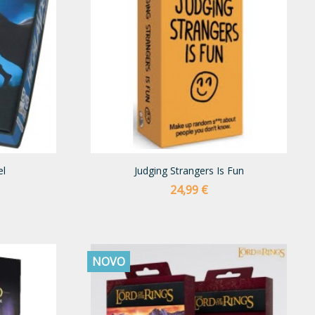
el
Judging Strangers Is Fun
Preço
24,99 €
NOVO