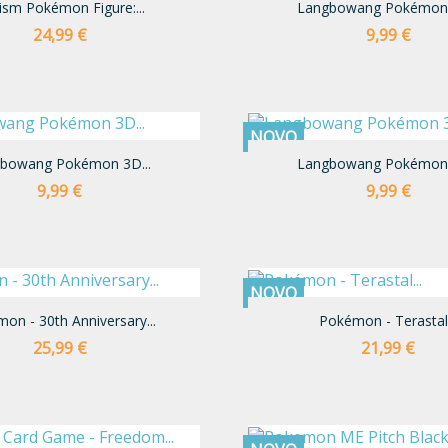
ism Pokémon Figure:...
Langbowang Pokémon 
Preço
Preço
24,99 €
9,99 €
NOVO
bowang Pokémon 3D...
Langbowang Pokémon 
Preço
Preço
9,99 €
9,99 €
NOVO
on - 30th Anniversary...
Pokémon - Terastal.
Preço
Preço
25,99 €
21,99 €