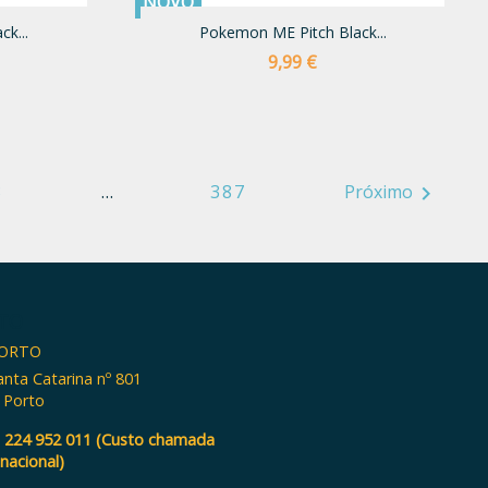
NOVO
k...
Pokemon ME Pitch Black...
Preço
9,99 €
3
…
387
Próximo

TO
PORTO
anta Catarina nº 801
 Porto
:
224 952 011 (Custo chamada
 nacional)