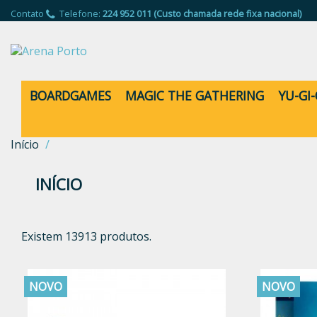
Contato
Telefone:
224 952 011 (Custo chamada rede fixa nacional)
BOARDGAMES
MAGIC THE GATHERING
YU-GI
Início
INÍCIO
Existem 13913 produtos.
NOVO
NOVO