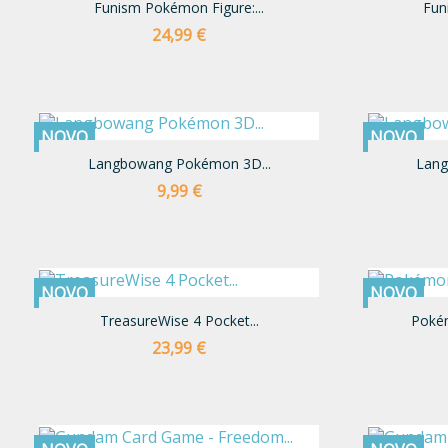
Funism Pokémon Figure:...
Fun
Preço
24,99 €
NOVO
NOVO
Langbowang Pokémon 3D...
Lang
Preço
9,99 €
NOVO
NOVO
TreasureWise 4 Pocket...
Pokém
Preço
23,99 €