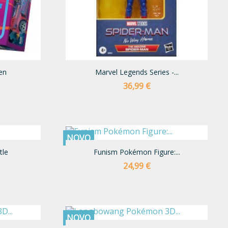
en
Marvel Legends Series -...
Preço
36,99 €
NOVO
tle
Funism Pokémon Figure:...
Preço
24,99 €
NOVO