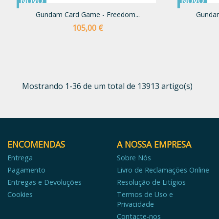
NOVO
NOVO
Gundam Card Game - Freedom...
Gundam
Preço
105,00 €
Mostrando 1-36 de um total de 13913 artigo(s)
ENCOMENDAS
A NOSSA EMPRESA
Entrega
Sobre Nós
Pagamento
Livro de Reclamações Online
Entregas e Devoluções
Resolução de Litígios
Cookies
Termos de Uso e
Privacidade
Contacte-nos