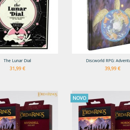
The Lunar Dial
Discworld RPG: Adventur
Preço
Preço
31,99 €
39,99 €
NOVO