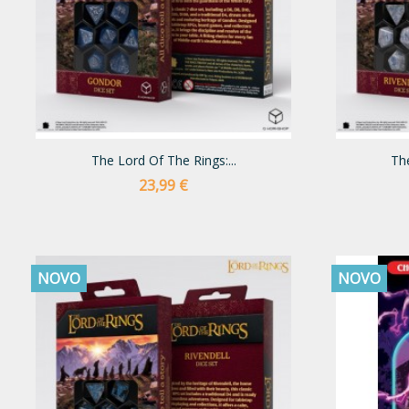
The Lord Of The Rings:...
The
Preço
23,99 €
NOVO
NOVO