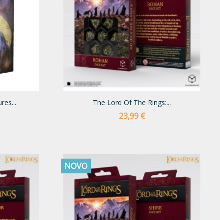
es...
The Lord Of The Rings:...
Preço
23,99 €
NOVO