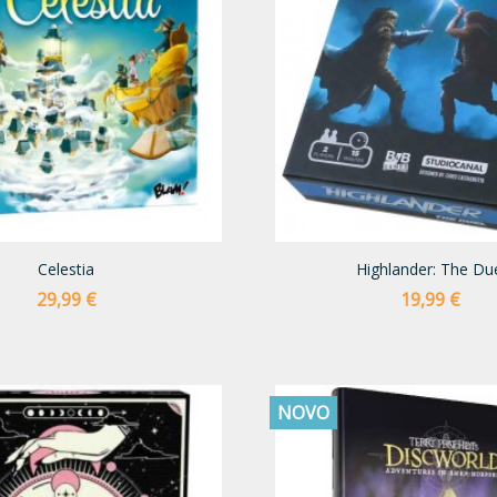
Celestia
Highlander: The Du
Preço
Preço
29,99 €
19,99 €
NOVO