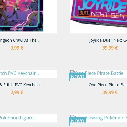
ngeon Crawl At The...
Joyride Duel: Next G
Preço
Preço
9,99 €
39,99 €
NOVO
 & Stitch PVC Keychain...
One Piece Pirate Bat
Preço
Preço
2,99 €
39,99 €
NOVO