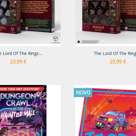
 Lord Of The Rings:...
The Lord Of The Rings
Preço
Preço
23,99 €
23,99 €
NOVO