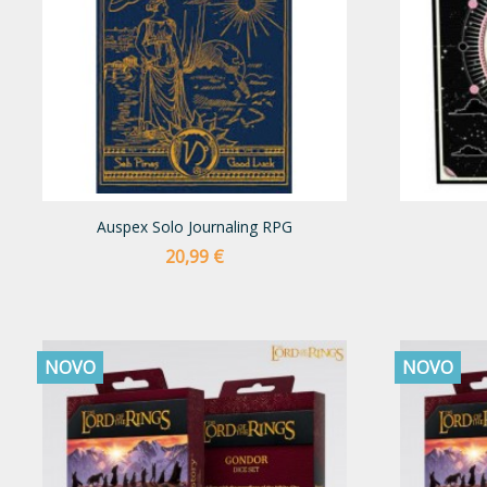
Auspex Solo Journaling RPG
Preço
20,99 €
NOVO
NOVO